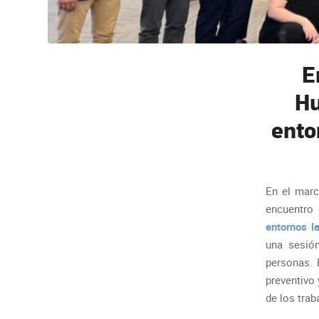
E
Hu
ento
En el marc
encuentro
entornos l
una sesió
personas. 
preventivo 
de los trab