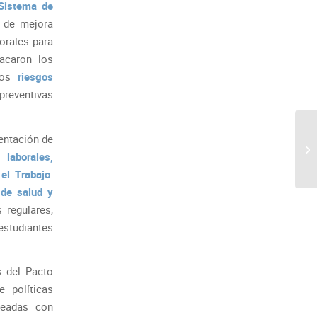
Sistema de
o de mejora
borales para
acaron los
 los
riesgos
preventivas
sentación de
 laborales,
 el Trabajo
.
 de salud y
 regulares,
estudiantes
s del Pacto
e políticas
ineadas con