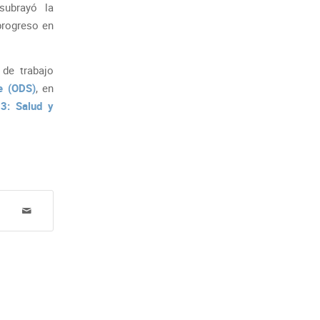
subrayó la
progreso en
de trabajo
le (ODS)
, en
3: Salud y