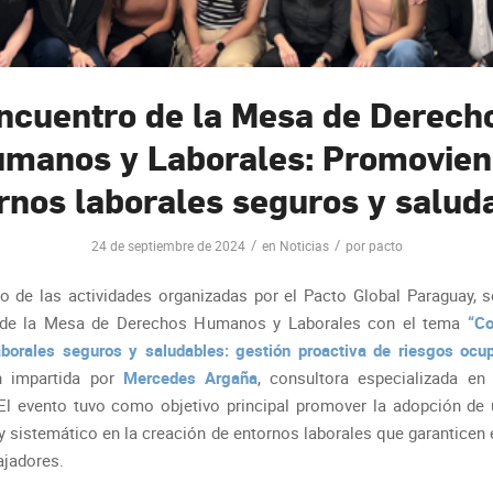
ncuentro de la Mesa de Derech
manos y Laborales: Promovie
rnos laborales seguros y salud
/
/
24 de septiembre de 2024
en
Noticias
por
pacto
o de las actividades organizadas por el Pacto Global Paraguay, se
 de la Mesa de Derechos Humanos y Laborales con el tema
“Co
aborales seguros y saludables: gestión proactiva de riesgos ocu
n impartida por
Mercedes Argaña
, consultora especializada en
El evento tuvo como objetivo principal promover la adopción de
y sistemático en la creación de entornos laborales que garanticen 
ajadores.