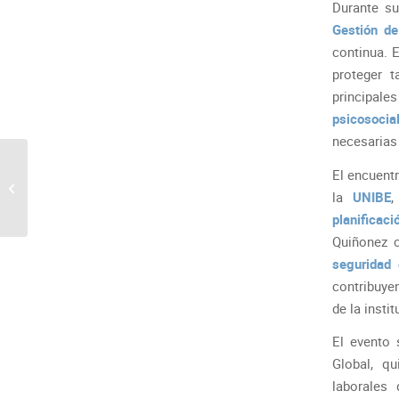
Durante su
Gestión de
continua. E
proteger 
principal
psicosoci
necesarias 
Encuentro de la Mesa de
El encuent
Ambiente:
la
UNIBE
,
«Sostenibilidad e
Innovación en la
planificac
Gestión...
Quiñonez 
seguridad 
contribuye
de la instit
El evento 
Global, qu
laborales 