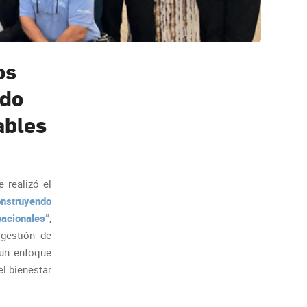
os
ndo
ables
 realizó el
nstruyendo
pacionales”
,
 gestión de
 un enfoque
el bienestar