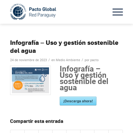
Infografía – Uso y gestión sostenible
del agua
/
/
24 de noviembre de 2023
en
Medio Ambiente
por
pacto
Infografía –
Uso y gestión
sostenible del
agua
¡Descarga ahora!
Compartir esta entrada