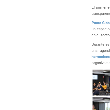
El primer 
transparenc
Pacto Glob
un espacio 
en el secto
Durante es
una agen
herramien
organizaci