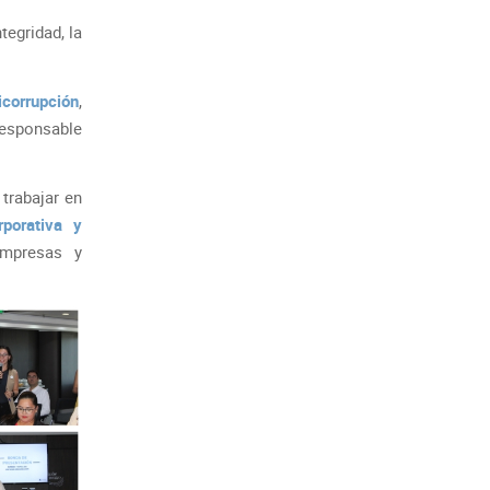
egridad, la
icorrupción
,
 responsable
trabajar en
rporativa y
mpresas y