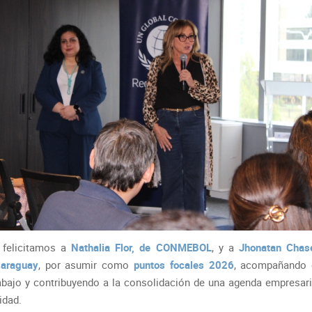
 felicitamos a
Nathalia Flor, de CONMEBOL
, y a
Jhonatan Chase
Paraguay
, por asumir como
puntos focales 2026
, acompañando 
rabajo y contribuyendo a la consolidación de una agenda empresari
idad.