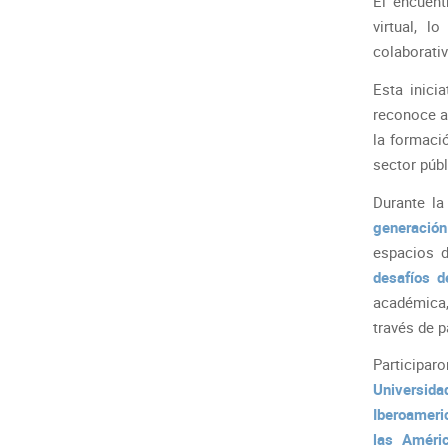
El encuent
virtual, l
colaborativ
Esta inici
reconoce a
la formaci
sector públ
Durante la
generación
espacios d
desafíos d
académica,
través de 
Participar
Universida
Iberoameri
las Améric