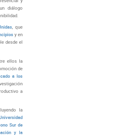
resencial y
 un diálogo
nibilidad.
Unidas
, que
ncipios
y en
le desde el
re ellos la
romoción de
icado a los
vestigación
roductivo a
cluyendo la
Universidad
Cono Sur de
nación y la