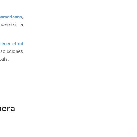
roamericana
,
liderarán la
alecer el rol
 soluciones
país.
mera