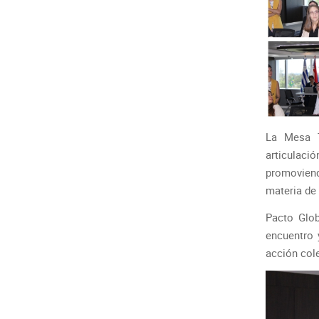
La Mesa T
articulac
promoviend
materia de
Pacto Glo
encuentro 
acción cole