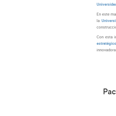
Universida
En este ma
la
Univers
construcci
Con esta i
estratégic
innovadoras
Pac