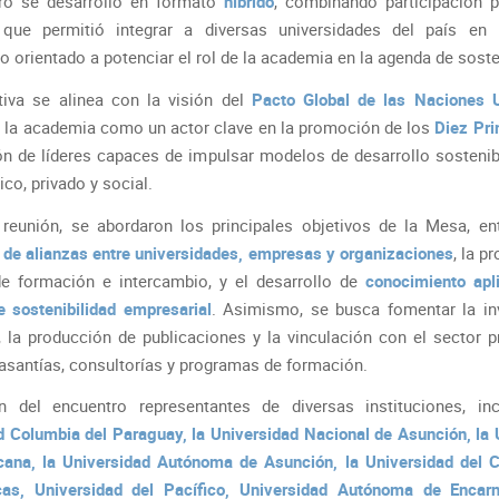
ro se desarrolló en formato
híbrido
, combinando participación p
o que permitió integrar a diversas universidades del país en
o orientado a potenciar el rol de la academia en la agenda de soste
ativa se alinea con la visión del
Pacto Global de las Naciones 
 la academia como un actor clave en la promoción de los
Diez Pri
ón de líderes capaces de impulsar modelos de desarrollo sostenib
ico, privado y social.
 reunión, se abordaron los principales objetivos de la Mesa, ent
 de alianzas entre universidades, empresas y organizaciones
, la p
e formación e intercambio, y el desarrollo de
conocimiento apl
e sostenibilidad empresarial
. Asimismo, se busca fomentar la in
 la producción de publicaciones y la vinculación con el sector p
pasantías, consultorías y programas de formación.
on del encuentro representantes de diversas instituciones, in
d Columbia del Paraguay, la Universidad Nacional de Asunción, la 
cana, la Universidad Autónoma de Asunción, la Universidad del 
as, Universidad del Pacífico, Universidad Autónoma de Encar