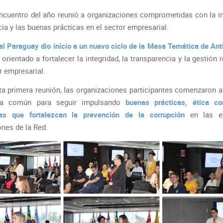
encuentro del año reunió a organizaciones comprometidas con la int
ia y las buenas prácticas en el sector empresarial.
al Paraguay dio inicio a un nuevo ciclo de la Mesa Temática de Ant
orientado a fortalecer la integridad, la transparencia y la gestión
r empresarial.
ta primera reunión, las organizaciones participantes comenzaron a 
da común para seguir impulsando
buenas prácticas, ética co
tas que fortalezcan la prevención de la corrupción
en las e
ones de la Red.