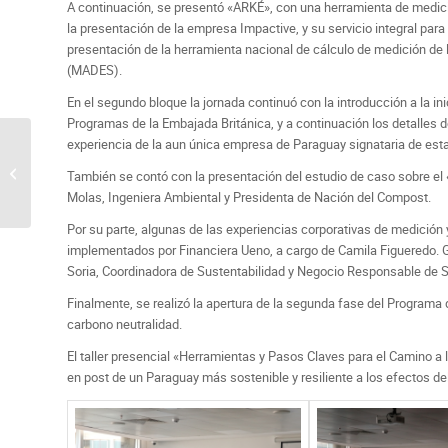
A continuación, se presentó «ARKÉ», con una herramienta de medici
la presentación de la empresa Impactive, y su servicio integral para
presentación de la herramienta nacional de cálculo de medición de l
(MADES).
En el segundo bloque la jornada continuó con la introducción a la in
Programas de la Embajada Británica, y a continuación los detalles 
experiencia de la aun única empresa de Paraguay signataria de est
Itaú presenta su reporte
También se contó con la presentación del estudio de caso sobre el 
de sustentabilidad 2022
Molas, Ingeniera Ambiental y Presidenta de Nación del Compost.
Por su parte, algunas de las experiencias corporativas de medición 
implementados por Financiera Ueno, a cargo de Camila Figueredo. Ge
Soria, Coordinadora de Sustentabilidad y Negocio Responsable de Sy
Finalmente, se realizó la apertura de la segunda fase del Programa 
carbono neutralidad.
El taller presencial «Herramientas y Pasos Claves para el Camino 
en post de un Paraguay más sostenible y resiliente a los efectos de