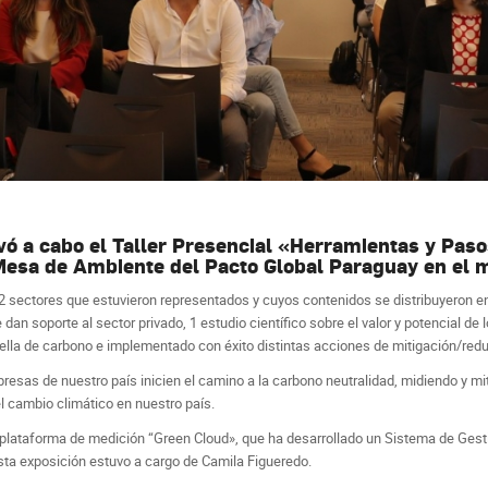
vó a cabo el Taller Presencial «Herramientas y Pas
Mesa de Ambiente del Pacto Global Paraguay en el m
2 sectores que estuvieron representados y cuyos contenidos se distribuyeron en
 dan soporte al sector privado, 1 estudio científico sobre el valor y potencial
lla de carbono e implementado con éxito distintas acciones de mitigación/red
mpresas de nuestro país inicien el camino a la carbono neutralidad, midiendo y
l cambio climático en nuestro país.
 la plataforma de medición “Green Cloud», que ha desarrollado un Sistema de G
sta exposición estuvo a cargo de Camila Figueredo.