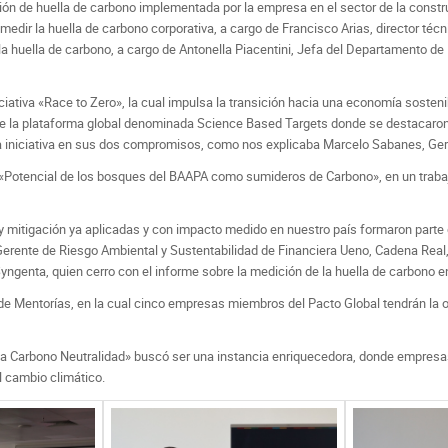
ón de huella de carbono implementada por la empresa en el sector de la constru
 medir la huella de carbono corporativa, a cargo de Francisco Arias, director té
a huella de carbono, a cargo de Antonella Piacentini, Jefa del Departamento de 
iciativa «Race to Zero», la cual impulsa la transición hacia una economía sosteni
de la plataforma global denominada Science Based Targets donde se destacaron l
a iniciativa en sus dos compromisos, como nos explicaba Marcelo Sabanes, Ger
«Potencial de los bosques del BAAPA como sumideros de Carbono», en un trabajo 
y mitigación ya aplicadas y con impacto medido en nuestro país formaron parte de
rente de Riesgo Ambiental y Sustentabilidad de Financiera Ueno, Cadena Real, a 
ngenta, quien cerro con el informe sobre la medición de la huella de carbono en
de Mentorías, en la cual cinco empresas miembros del Pacto Global tendrán la opo
a la Carbono Neutralidad» buscó ser una instancia enriquecedora, donde empres
l cambio climático.