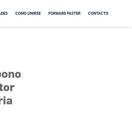
ADES
COMO UNIRSE
FORWARD FASTER
CONTACTO
bono
tor
ria