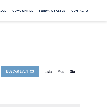
ADES
COMO UNIRSE
FORWARD FASTER
CONTACTO
Navegación
de
Lista
Mes
Día
BUSCAR EVENTOS
vistas
de
Evento